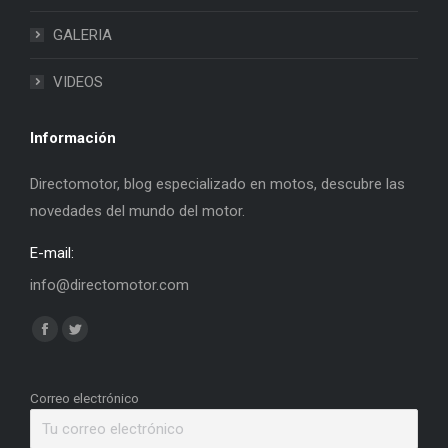
GALERIA
VIDEOS
Información
Directomotor, blog especializado en motos, descubre las
novedades del mundo del motor.
E-mail:
info@directomotor.com
Find us on:
Facebook
Twitter
page
page
opens
opens
Correo electrónico
in
in
new
new