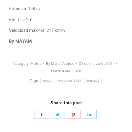
Potencia: 108 cv
Par: 115 Nm
Velocidad máxima: 217 km/h
By MAYAM
Category:
Motos
By
Manel Alonso
31 de marzo de 2024
Leave a comment
Tags:
motos
novedades 2024
portada1
Share this post
Share
Share
Share
Share
on
on
on
on
Facebook
Twitter
Pinterest
LinkedIn