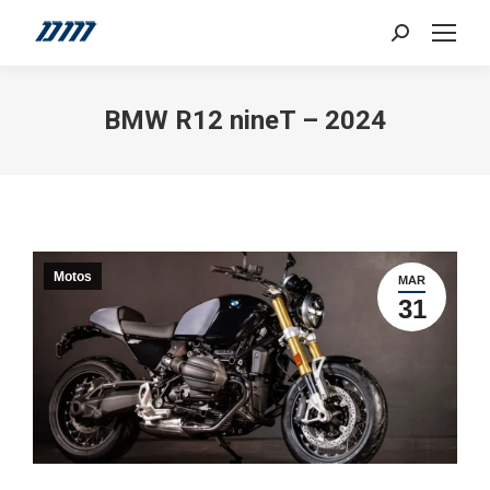
Search:
BMW R12 nineT – 2024
Motos
MAR
31