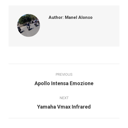
Author:
Manel Alonso
Post
PREVIOUS
navigation
Previous
Apollo Intensa Emozione
post:
NEXT
Next
Yamaha Vmax Infrared
post: