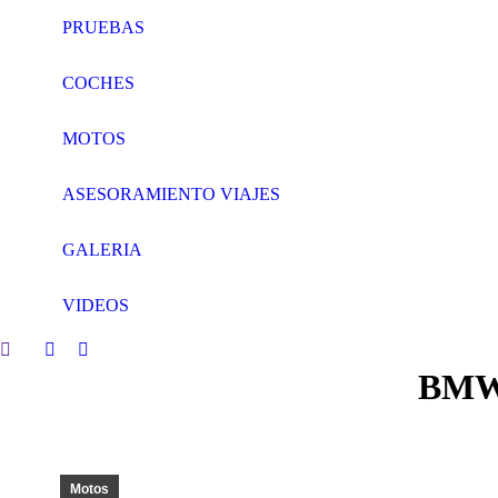
PRUEBAS
COCHES
MOTOS
ASESORAMIENTO VIAJES
GALERIA
VIDEOS
Search:
Facebook
Twitter
BMW 
page
page
opens
opens
in
in
new
new
window
window
Motos