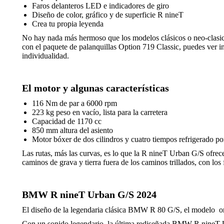
Faros delanteros LED e indicadores de giro
Diseño de color, gráfico y de superficie R nineT
Crea tu propia leyenda
No hay nada más hermoso que los modelos clásicos o neo-clasicos
con el paquete de palanquillas Option 719 Classic, puedes ver i
individualidad.
El motor y algunas características
116 Nm de par a 6000 rpm
223 kg peso en vacío, lista para la carretera
Capacidad de 1170 cc
850 mm altura del asiento
Motor bóxer de dos cilindros y cuatro tiempos refrigerado por
Las rutas, más las curvas, es lo que la R nineT Urban G/S ofrec
caminos de grava y tierra fuera de los caminos trillados, con los
BMW R nineT Urban G/S 2024
El diseño de la legendaria clásica BMW R 80 G/S, el modelo orig
Con un sonido legendario, la última rediseñada BMW R nineT Ur