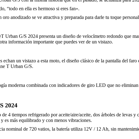
o, “todo en ella es hermoso si eres fan».
 oro anodizado se ve atractiva y preparada para darle tu toque personal,
eT Urban G/S 2024 presenta un diseño de velocímetro redondo que man
otra información importante que puedes ver de un vistazo.
s echan un vistazo a esta moto, el diseño clásico de la pantalla del far
ine T Urban G/S.
ología moderna combinada con indicadores de giro LED que no eliminan l
S 2024
4 tiempos refrigerado por aceite/aire/aceite, dos árboles de levas y cu
o y es más equilibrado y con menos vibraciones.
ncia nominal de 720 vatios, la batería utiliza 12V / 12 Ah, sin mantenimi