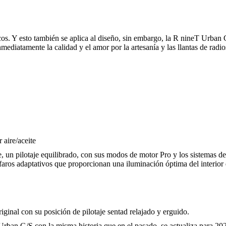
. Y esto también se aplica al diseño, sin embargo, la R nineT Urban G/S
nmediatamente la calidad y el amor por la artesanía y las llantas de r
 aire/aceite
e, un pilotaje equilibrado, con sus modos de motor Pro y los sistemas
 faros adaptativos que proporcionan una iluminación óptima del interior 
inal con su posición de pilotaje sentad relajado y erguido.
ban G/S con la misma historia que en el pasado, se actualiza para 20