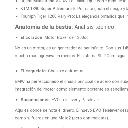
Ducati Multistrada V4 RS: La italiana que corre más de lo 
KTM 1390 Super Adventure R: Por si te gusta el riesgo y
Triumph Tiger 1200 Rally Pro: La elegancia británica que 
Anatomía de la bestia:
Análisis técnico
El corazón:
Motor Boxer de 1300cc
No es un motor, es un generador de par infinito. Con sus 1
mucho más agresiva en medios. El sistema ShiftCam sigue si
El esqueleto:
Chasis y estructura
BMW ha perfeccionado el chasis principal de acero con subch
integración del motor como elemento portante es sencillam
Suspensiones:
EVO Telelever y Paralever
Aquí es donde se nota el dinero. El nuevo EVO Telelever desa
como si fueras en una Moto2 (pero con maletas).