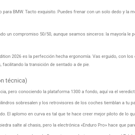
o para BMW. Tacto exquisito. Puedes frenar con un solo dedo y la m
ando un compromiso 50/50, aunque seamos sinceros: la mayoría le po
 Edition 2026 es la perfección hecha ergonomía. Vas erguido, con lo
facilitando la transición de sentado a de pie.
n técnica)
cia, pero conociendo la plataforma 1300 a fondo, aquí va el veredict
cilindros sobresalen y los retrovisores de los coches tiemblan a tu p
pido. El aplomo en curva es tal que te hace creer mejor piloto de lo q
iedra salte al chasis, pero la electrónica «Enduro Pro» hace que par