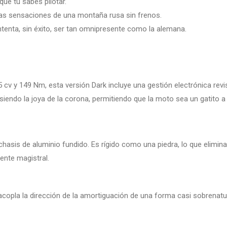
que tú sabes pilotar.
 las sensaciones de una montaña rusa sin frenos.
intenta, sin éxito, ser tan omnipresente como la alemana.
45 cv y 149 Nm, esta versión Dark incluye una gestión electrónica r
endo la joya de la corona, permitiendo que la moto sea un gatito a
asis de aluminio fundido. Es rígido como una piedra, lo que elimina
ente magistral.
copla la dirección de la amortiguación de una forma casi sobrenatura