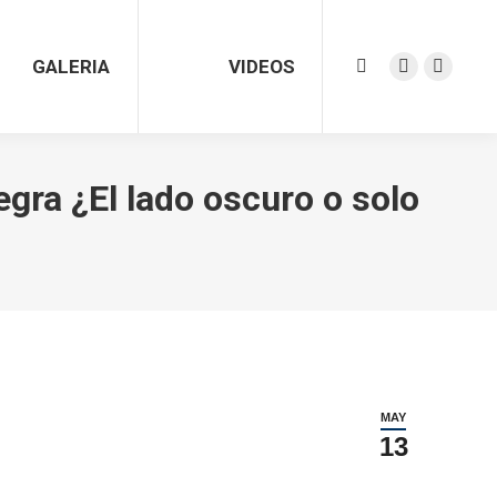
GALERIA
VIDEOS
Search:
Facebook
Twitter
page
page
opens
opens
in
in
ra ¿El lado oscuro o solo
new
new
window
window
MAY
13