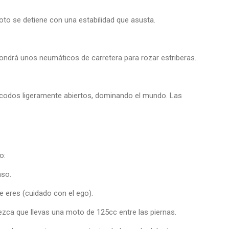
oto se detiene con una estabilidad que asusta.
ndrá unos neumáticos de carretera para rozar estriberas.
s codos ligeramente abiertos, dominando el mundo. Las
o:
aso.
ue eres (cuidado con el ego).
ezca que llevas una moto de 125cc entre las piernas.