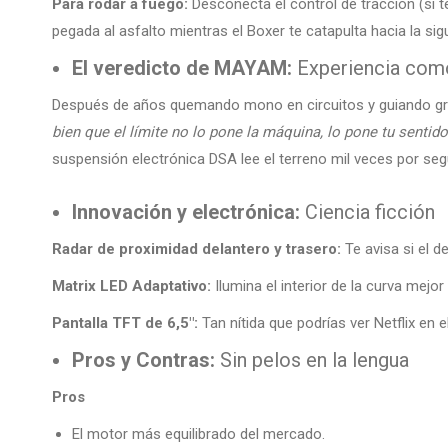
Para rodar a fuego:
Desconecta el control de tracción (si 
pegada al asfalto mientras el Boxer te catapulta hacia la sig
El veredicto de MAYAM:
Experiencia como
Después de años quemando mono en circuitos y guiando gru
bien que el límite no lo pone la máquina, lo pone tu senti
suspensión electrónica DSA lee el terreno mil veces por segu
Innovación y electrónica:
Ciencia ficción
Radar de proximidad delantero y trasero:
Te avisa si el de
Matrix LED Adaptativo:
Ilumina el interior de la curva mejo
Pantalla TFT de 6,5″:
Tan nítida que podrías ver Netflix en e
Pros y Contras:
Sin pelos en la lengua
Pros
El motor más equilibrado del mercado.