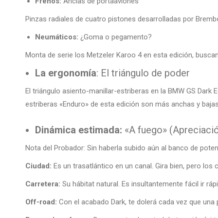
Frenos:
Anclas de portaaviones
Pinzas radiales de cuatro pistones desarrolladas por Bremb
Neumáticos:
¿Goma o pegamento?
Monta de serie los Metzeler Karoo 4 en esta edición, busc
La ergonomía
: El triángulo de poder
El triángulo asiento-manillar-estriberas en la BMW GS Dark
estriberas «Enduro» de esta edición son más anchas y bajas, 
Dinámica estimada:
«A fuego» (Apreciació
Nota del Probador: Sin haberla subido aún al banco de poten
Ciudad:
Es un trasatlántico en un canal. Gira bien, pero los 
Carretera:
Su hábitat natural. Es insultantemente fácil ir rá
Off-road:
Con el acabado Dark, te dolerá cada vez que una p