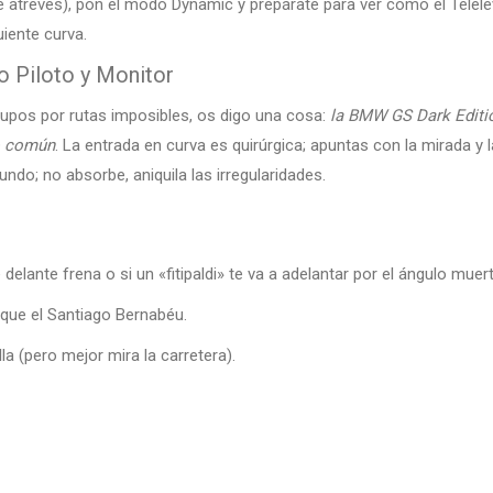
te atreves), pon el modo Dynamic y prepárate para ver cómo el Tele
uiente curva.
 Piloto y Monitor
pos por rutas imposibles, os digo una cosa:
la BMW GS Dark Editio
do común
. La entrada en curva es quirúrgica; apuntas con la mirada y 
ndo; no absorbe, aniquila las irregularidades.
 delante frena o si un «fitipaldi» te va a adelantar por el ángulo muer
r que el Santiago Bernabéu.
lla (pero mejor mira la carretera).