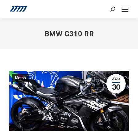
Search:
BMW G310 RR
Motos
AGO
30