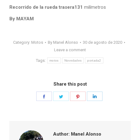
Recorrido de la rueda trasera131
milímetros
By MAYAM
Category:
Motos
By
Manel Alonso
30 de agosto de 2020
Leave a comment
Tags:
motos
Novedades
portada2
Share this post
Share
Share
Share
Share
on
on
on
on
Facebook
Twitter
Pinterest
LinkedIn
Author:
Manel Alonso