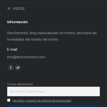
VIDEOS
Información
Directomotor, blog especializado en motos, descubre las
novedades del mundo del motor.
E-mail:
info@directomotor.com
Find us on:
Facebook
Twitter
page
page
opens
opens
Correo electrónico
in
in
new
new
He leído y acepto la política de privacidad
window
window