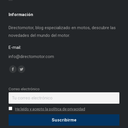
Información
Directomotor, blog especializado en motos, descubre las
novedades del mundo del motor.
E-mail:
info@directomotor.com
Find us on:
Facebook
Twitter
page
page
opens
opens
Correo electrónico
in
in
new
new
He leído y acepto la política de privacidad
window
window