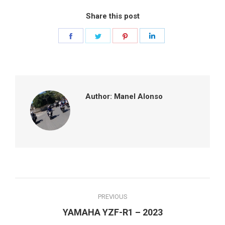
Share this post
Share
Share
Share
Share
on
on
on
on
Facebook
Twitter
Pinterest
LinkedIn
Author:
Manel Alonso
Post
PREVIOUS
navigation
Previous
YAMAHA YZF-R1 – 2023
post: