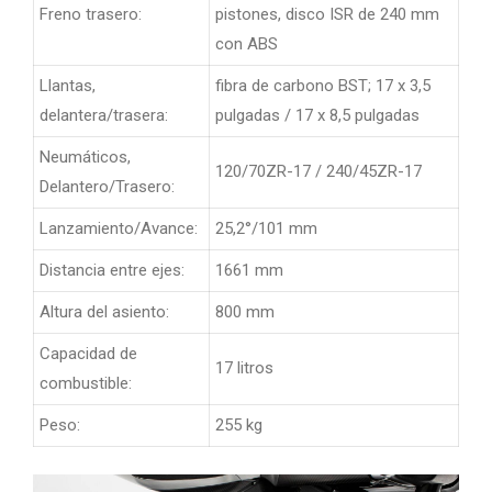
Freno trasero:
pistones, disco ISR de 240 mm
con ABS
Llantas,
fibra de carbono BST; 17 x 3,5
delantera/trasera:
pulgadas / 17 x 8,5 pulgadas
Neumáticos,
120/70ZR-17 / 240/45ZR-17
Delantero/Trasero:
Lanzamiento/Avance:
25,2°/101 mm
Distancia entre ejes:
1661 mm
Altura del asiento:
800 mm
Capacidad de
17 litros
combustible:
Peso:
255 kg