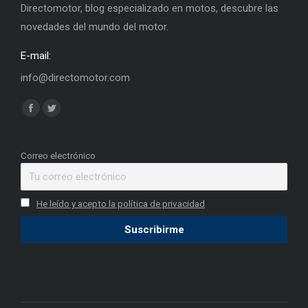
Directomotor, blog especializado en motos, descubre las
novedades del mundo del motor.
E-mail:
info@directomotor.com
Find us on:
Facebook
Twitter
page
page
opens
opens
Correo electrónico
in
in
new
new
He leído y acepto la política de privacidad
window
window