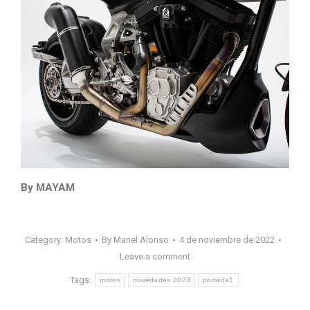
By MAYAM
Category:
Motos
By
Manel Alonso
4 de noviembre de 2022
Leave a comment
Tags:
motos
novedades 2023
portada1