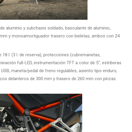
 de aluminio y subchasis soldado, basculante de aluminio,
 43 mm y monoamortiguador trasero con bieletas, ambos con 24
18 l. (3 l. de reserva), protecciones (cubremanetas,
uminación full-LED, instrumentación TFT a color de 5″, estriberas
 USB, maneta/pedal de freno regulables, asiento tipo enduro,
discos delanteros de 300 mm y trasero de 260 mm con pinzas