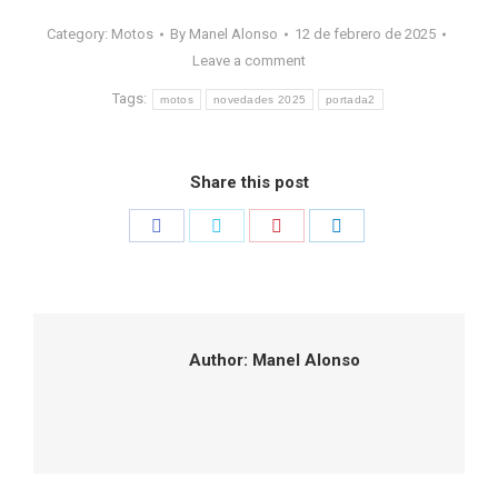
Category:
Motos
By
Manel Alonso
12 de febrero de 2025
Leave a comment
Tags:
motos
novedades 2025
portada2
Share this post
Share
Share
Share
Share
on
on
on
on
Facebook
Twitter
Pinterest
LinkedIn
Author:
Manel Alonso