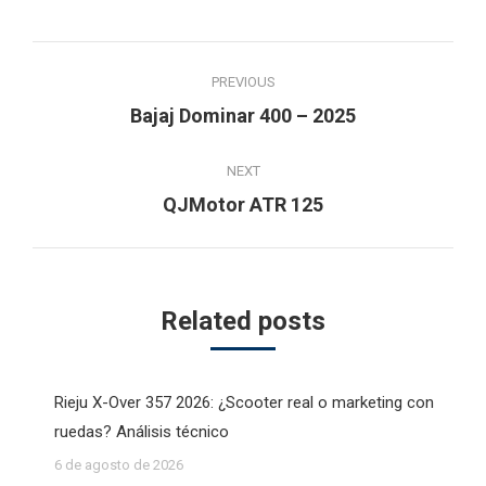
Post
PREVIOUS
navigation
Previous
Bajaj Dominar 400 – 2025
post:
NEXT
Next
QJMotor ATR 125
post:
Related posts
Rieju X-Over 357 2026: ¿Scooter real o marketing con
ruedas? Análisis técnico
6 de agosto de 2026