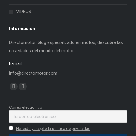
VIDEOS
Información
Directomotor, blog especializado en motos, descubre las
novedades del mundo del motor.
E-mail:
info@directomotor.com
Find us on:
Facebook
Twitter
page
page
opens
opens
Correo electrónico
in
in
new
new
He leído y acepto la política de privacidad
window
window