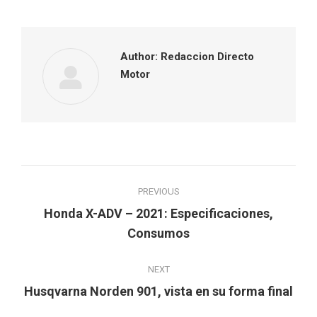
Facebook
Twitter
Pinterest
LinkedIn
Author:
Redaccion Directo
Motor
Post
PREVIOUS
navigation
Honda X-ADV – 2021: Especificaciones,
Previous
Consumos
post:
NEXT
Next
Husqvarna Norden 901, vista en su forma final
post: