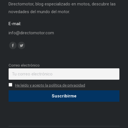
Directomotor, blog especializado en motos, descubre las
novedades del mundo del motor.
E-mail:
info@directomotor.com
Find us on:
Facebook
Twitter
page
page
opens
opens
Correo electrónico
in
in
new
new
He leído y acepto la política de privacidad
window
window