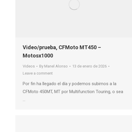
Video/prueba, CFMoto MT450 –
Motosx1000
Videos
By
Manel Alonso
13 de enero de 2026
Leave a comment
Por fin ha llegado el día y podemos subirnos a la
CFMoto 450MT, MT por Multifunction Touring, o sea
…