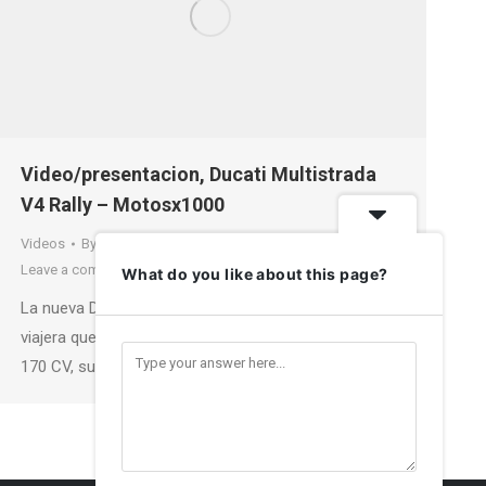
Video/presentacion, Ducati Multistrada
V4 Rally – Motosx1000
Videos
By
Manel Alonso
1 de febrero de 2026
Leave a comment
What do you like about this page?
La nueva Ducati Multistrada V4 Rally 2026 llega más
viajera que nunca. Con su motor V4 Granturismo de
170 CV, suspensión…