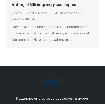
Vídeo, el Nürbugring y sus piques
Videos
By
Manel Alonso
18 de diciembre de 2021
Leave a comment
Hoy un vídeo de una Yamaha R6, jugueteando con
un Ferrari y un Porsche o al reves, en una vuelta al
Nordschleife (Nürburgring), adrenalinico.
© 2026 Directomotor. Todos los derechos reservados.