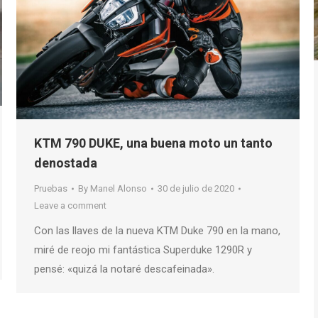
KTM 790 DUKE, una buena moto un tanto
denostada
Pruebas
By
Manel Alonso
30 de julio de 2020
Leave a comment
Con las llaves de la nueva KTM Duke 790 en la mano,
miré de reojo mi fantástica Superduke 1290R y
pensé: «quizá la notaré descafeinada».