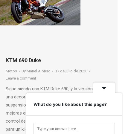
KTM 690 Duke
Motos
By
Manel Alonso
17 de julio de 2020
Leave a comment
Sigue siendo una KTM Duke 690, y la versión R, con
una decoración específica con chasis naranja,
What do you like about this page?
suspensiones multi-regulables, intermitentes LED,
mejoras en los frenos, modos de pilotaje de serie,
control de tracción y para postre, un par de CV más
para un kilo menos de peso.