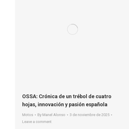
OSSA: Crónica de un trébol de cuatro
hojas, innovación y pasión española
Motos
By
Manel Alonso
3 de noviembre de 2025
Leave a comment