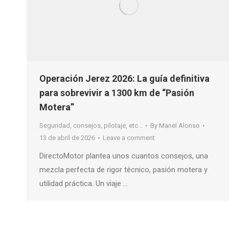
Operación Jerez 2026: La guía definitiva
para sobrevivir a 1300 km de “Pasión
Motera”
Seguridad, consejos, pilotaje, etc...
By
Manel Alonso
13 de abril de 2026
Leave a comment
DirectoMotor plantea unos cuantos consejos, una
mezcla perfecta de rigor técnico, pasión motera y
utilidad práctica. Un viaje …